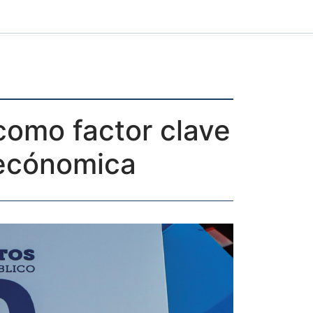
 como factor clave
oecónomica