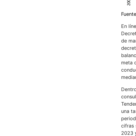
Fuente
En lín
Decret
de man
decret
balanc
meta d
conduc
median
Dentro
consul
Tenden
una ta
period
cifras
2023 y