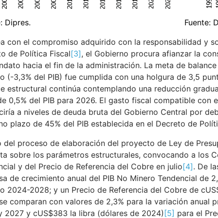
: Dipres.
Fuente: D
ea con el compromiso adquirido con la responsabilidad y sos
o de Política Fiscal
[3]
, el Gobierno procura afianzar la con
dato hacia el fin de la administración. La meta de balance
o (-3,3% del PIB) fue cumplida con una holgura de 3,5 pun
e estructural continúa contemplando una reducción gradual y
e 0,5% del PIB para 2026. El gasto fiscal compatible con e
iría a niveles de deuda bruta del Gobierno Central por de
o plazo de 45% del PIB establecida en el Decreto de Políti
 del proceso de elaboración del proyecto de Ley de Presup
ta sobre los parámetros estructurales, convocando a los C
cial y del Precio de Referencia del Cobre en julio
[4]
. De l
sa de crecimiento anual del PIB No Minero Tendencial de 
o 2024-2028; y un Precio de Referencia del Cobre de cUS$3
 se comparan con valores de 2,3% para la variación anual 
 2027 y cUS$383 la libra (dólares de 2024)
[5]
para el Pre