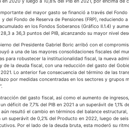
B en 2020 y luego a 10,8% del PIB en 2021, por encima de cu
importante del mayor gasto se financió a través del Fondo
 y del Fondo de Reserva de Pensiones (FRP), reduciendo a 
acumulado en los Fondos Soberanos (Gráfico II.1.4) y aum
28,3 a 36,3 puntos del PIB, alcanzando su mayor nivel des
ierno del Presidente Gabriel Boric arribó con el compromis
buyó a una de las mayores consolidaciones fiscales del m
s para robustecer la institucionalidad fiscal, la nueva admin
y de la deuda fiscal, con una reducción del gasto del Go
 2021. Lo anterior fue consecuencia del término de las tran
azo por medidas concentradas en los sectores y grupos más
.
tracción del gasto fiscal, así como el aumento de ingresos
un déficit de 7,7% del PIB en 2021 a un superávit de 1,1% d
aún resultó el cambio en términos del balance estructural, 
 un superávit de 0,2% del Producto en 2022, luego de seis 
utivos. Por el lado de la deuda bruta, esta moderó su rit