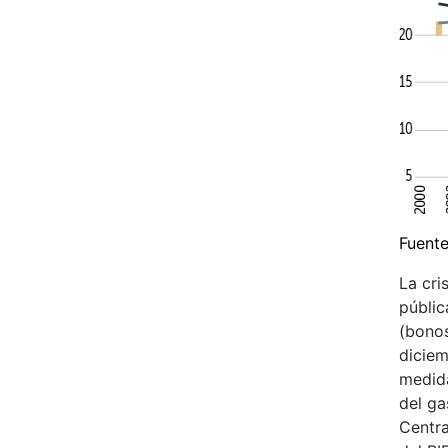
Fuente
La cri
públic
(bonos
diciem
medida
del ga
Centra