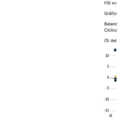
PIB en
Gráfico
Balanc
Cícli
(% del