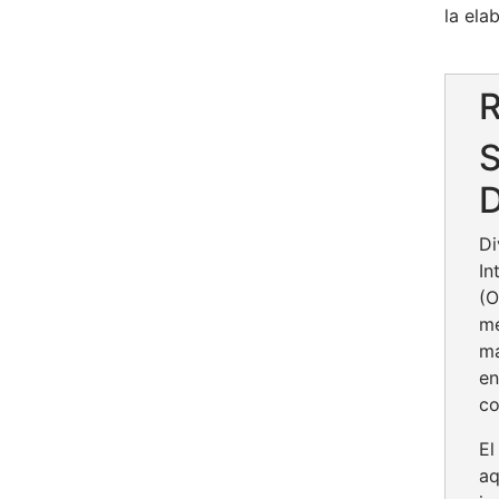
la ela
Di
In
(O
me
ma
en
co
El
aq