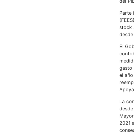
del PI
Parte 
(FEES)
stock 
desde 
El Gob
contri
medida
gasto 
el año
reempl
Apoya”
La con
desde 
Mayor 
2021 a
consec