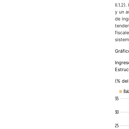
II.1.2
y un a
de ing
tenden
fiscal
sistem
Gráfico
Ingres
Estruc
(% del