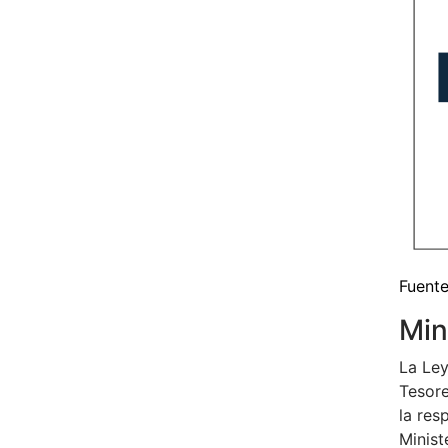
Fuente
Min
La Ley
Tesore
la res
Minist