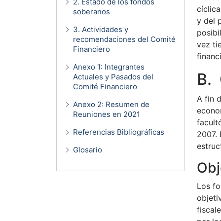
2. Estado de los fondos
cíclic
soberanos
y del 
3. Actividades y
posibi
recomendaciones del Comité
vez ti
Financiero
financ
Anexo 1: Integrantes
B. 
Actuales y Pasados del
Comité Financiero
A fin 
Anexo 2: Resumen de
econom
Reuniones en 2021
facult
Referencias Bibliográficas
2007. 
estruc
Glosario
Obj
Los fo
objeti
fiscal