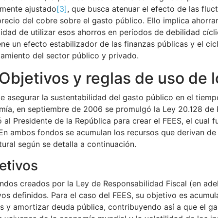
amente ajustado
[3]
, que busca atenuar el efecto de las flu
precio del cobre sobre el gasto público. Ello implica ahorr
lidad de utilizar esos ahorros en períodos de debilidad cícl
ene un efecto estabilizador de las finanzas públicas y el ci
iamiento del sector público y privado.
Objetivos y reglas de uso de 
de asegurar la sustentabilidad del gasto público en el tiemp
ía, en septiembre de 2006 se promulgó la Ley 20.128 de R
ó al Presidente de la República para crear el FEES, el cual 
En ambos fondos se acumulan los recursos que derivan de l
tural según se detalla a continuación.
etivos
ndos creados por la Ley de Responsabilidad Fiscal (en ade
vos definidos. Para el caso del FEES, su objetivo es acumula
es y amortizar deuda pública, contribuyendo así a que el 