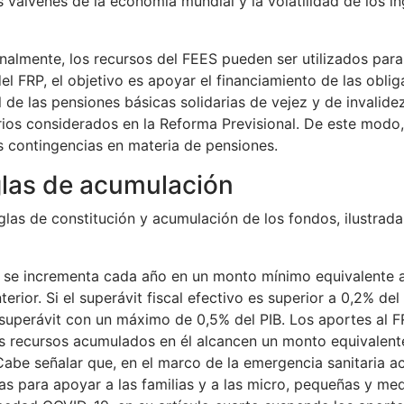
s vaivenes de la economía mundial y la volatilidad de los i
nalmente, los recursos del FEES pueden ser utilizados para f
el FRP, el objetivo es apoyar el financiamiento de las oblig
l de las pensiones básicas solidarias de vejez y de invalide
rios considerados en la Reforma Previsional. De este modo
s contingencias en materia de pensiones.
las de acumulación
glas de constitución y acumulación de los fondos, ilustradas
 se incrementa cada año en un monto mínimo equivalente a 
terior. Si el superávit fiscal efectivo es superior a 0,2% de
superávit con un máximo de 0,5% del PIB. Los aportes al F
s recursos acumulados en él alcancen un monto equivalen
Cabe señalar que, en el marco de la emergencia sanitaria ac
s para apoyar a las familias y a las micro, pequeñas y me