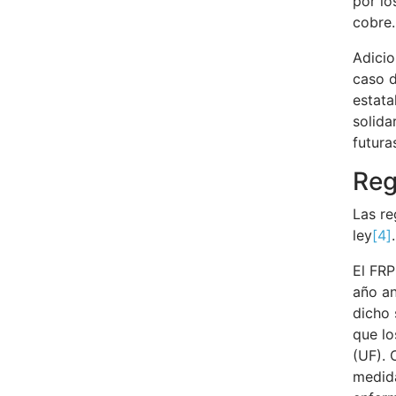
por lo
cobre.
Adicio
caso d
estata
solida
futura
Reg
Las re
ley
[4]
.
El FRP
año an
dicho 
que lo
(UF). 
medida