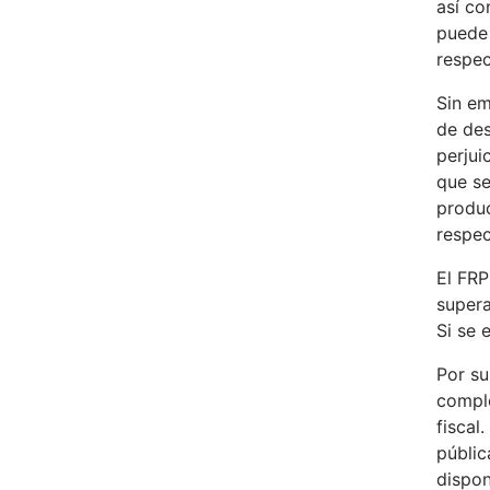
así co
puede 
respec
Sin em
de des
perjui
que se
produc
respec
El FRP
supera
Si se 
Por su
comple
fiscal
públic
dispon