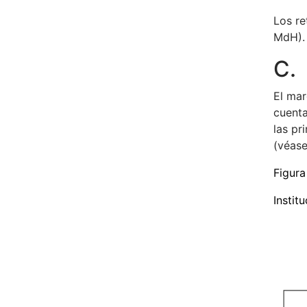
Los re
MdH).
C. 
El mar
cuenta
las pr
(véase
Figura
Instit