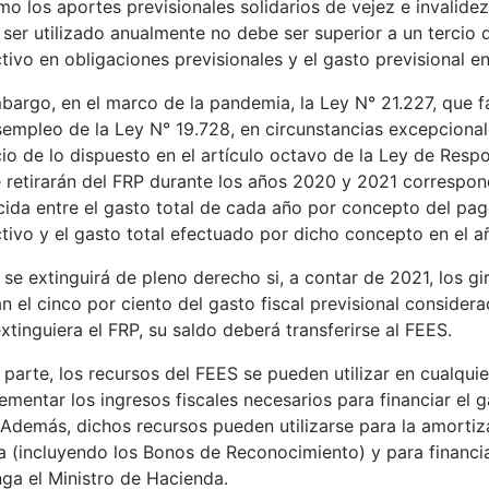
mo los aportes previsionales solidarios de vejez e invalide
ser utilizado anualmente no debe ser superior a un tercio d
tivo en obligaciones previsionales y el gasto previsional e
bargo, en el marco de la pandemia, la Ley N° 21.227, que f
empleo de la Ley N° 19.728, en circunstancias excepcionales
cio de lo dispuesto en el artículo octavo de la Ley de Resp
 retirarán del FRP durante los años 2020 y 2021 correspond
ida entre el gasto total de cada año por concepto del pago
tivo y el gasto total efectuado por dicho concepto en el añ
 se extinguirá de pleno derecho si, a contar de 2021, los g
n el cinco por ciento del gasto fiscal previsional conside
extinguiera el FRP, su saldo deberá transferirse al FEES.
 parte, los recursos del FEES se pueden utilizar en cualqu
mentar los ingresos fiscales necesarios para financiar el g
. Además, dichos recursos pueden utilizarse para la amortiz
a (incluyendo los Bonos de Reconocimiento) y para financiar
ga el Ministro de Hacienda.