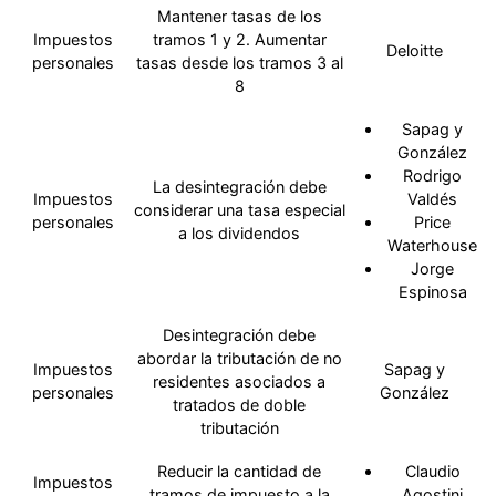
Mantener tasas de los
Impuestos
tramos 1 y 2. Aumentar
Deloitte
personales
tasas desde los tramos 3 al
8
Sapag y
González
Rodrigo
La desintegración debe
Impuestos
Valdés
considerar una tasa especial
personales
Price
a los dividendos
Waterhouse
Jorge
Espinosa
Desintegración debe
abordar la tributación de no
Impuestos
Sapag y
residentes asociados a
personales
González
tratados de doble
tributación
Reducir la cantidad de
Claudio
Impuestos
tramos de impuesto a la
Agostini