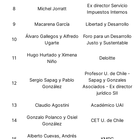
Ex director Servicio
8
Michel Jorratt
Impuestos Internos
9
Macarena García
Libertad y Desarrollo
Álvaro Gallegos y Alfredo
Foro para un Desarrollo
10
Ugarte
Justo y Sustentable
Hugo Hurtado y Ximena
11
Deloitte
Niño
Profesor U. de Chile -
Sergio Sapag y Pablo
Sapag y Gonzales
12
González
Asociados - Ex director
jurídico SII
13
Claudio Agostini
Académico UAI
Gonzalo Polanco y Osiel
14
CET U. de Chile
González
Alberto Cuevas, Andrés
15
KMPG