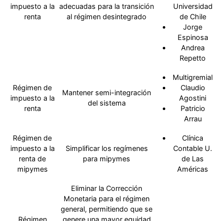
impuesto a la
adecuadas para la transición
Universidad
renta
al régimen desintegrado
de Chile
Jorge
Espinosa
Andrea
Repetto
Multigremial
Régimen de
Claudio
Mantener semi-integración
impuesto a la
Agostini
del sistema
renta
Patricio
Arrau
Régimen de
Clínica
impuesto a la
Simplificar los regímenes
Contable U.
renta de
para mipymes
de Las
mipymes
Américas
Eliminar la Corrección
Monetaria para el régimen
general, permitiendo que se
Régimen
genere una mayor equidad