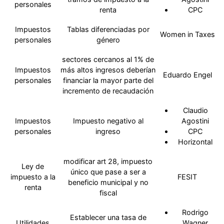
personales
renta
CPC
Impuestos
Tablas diferenciadas por
Women in Taxes
personales
género
sectores cercanos al 1% de
Impuestos
más altos ingresos deberían
Eduardo Engel
personales
financiar la mayor parte del
incremento de recaudación
Claudio
Impuestos
Impuesto negativo al
Agostini
personales
ingreso
CPC
Horizontal
modificar art 28, impuesto
Ley de
único que pase a ser a
impuesto a la
FESIT
beneficio municipal y no
renta
fiscal
Rodrigo
Establecer una tasa de
Utilidades
Wagner