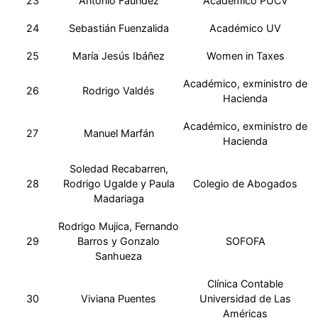
23
Antonio Faundez
Académico PUCV
24
Sebastián Fuenzalida
Académico UV
25
María Jesús Ibáñez
Women in Taxes
Académico, exministro de
26
Rodrigo Valdés
Hacienda
Académico, exministro de
27
Manuel Marfán
Hacienda
Soledad Recabarren,
28
Rodrigo Ugalde y Paula
Colegio de Abogados
Madariaga
Rodrigo Mujica, Fernando
29
Barros y Gonzalo
SOFOFA
Sanhueza
Clínica Contable
30
Viviana Puentes
Universidad de Las
Américas