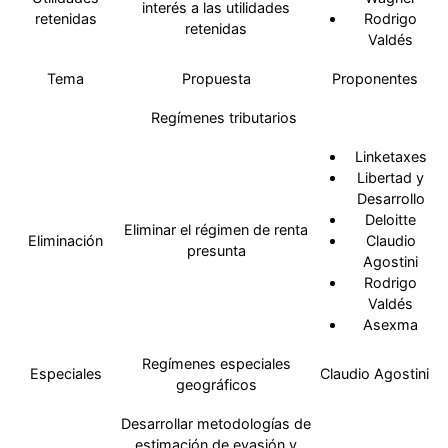
interés a las utilidades
retenidas
Rodrigo
retenidas
Valdés
Tema
Propuesta
Proponentes
Regímenes tributarios
Linketaxes
Libertad y
Desarrollo
Deloitte
Eliminar el régimen de renta
Eliminación
Claudio
presunta
Agostini
Rodrigo
Valdés
Asexma
Regímenes especiales
Especiales
Claudio Agostini
geográficos
Desarrollar metodologías de
estimación de evasión y