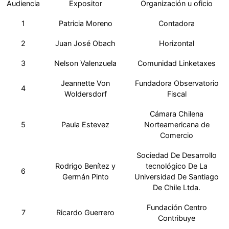
Audiencia
Expositor
Organización u oficio
1
Patricia Moreno
Contadora
2
Juan José Obach
Horizontal
3
Nelson Valenzuela
Comunidad Linketaxes
Jeannette Von
Fundadora Observatorio
4
Woldersdorf
Fiscal
Cámara Chilena
5
Paula Estevez
Norteamericana de
Comercio
Sociedad De Desarrollo
Rodrigo Benítez y
tecnológico De La
6
Germán Pinto
Universidad De Santiago
De Chile Ltda.
Fundación Centro
7
Ricardo Guerrero
Contribuye