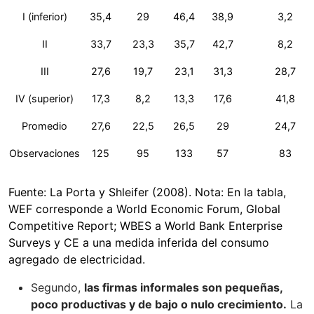
I (inferior)
35,4
29
46,4
38,9
3,2
II
33,7
23,3
35,7
42,7
8,2
III
27,6
19,7
23,1
31,3
28,7
IV (superior)
17,3
8,2
13,3
17,6
41,8
Promedio
27,6
22,5
26,5
29
24,7
Observaciones
125
95
133
57
83
Fuente: La Porta y Shleifer (2008). Nota: En la tabla,
WEF corresponde a World Economic Forum, Global
Competitive Report; WBES a World Bank Enterprise
Surveys y CE a una medida inferida del consumo
agregado de electricidad.
Segundo,
las firmas informales son pequeñas,
poco productivas y de bajo o nulo crecimiento.
La